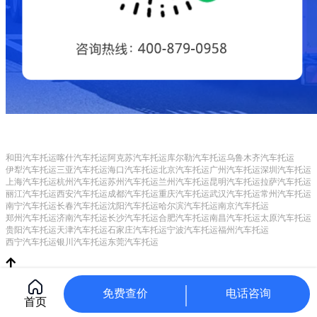
和田汽车托运
喀什汽车托运
阿克苏汽车托运
库尔勒汽车托运
乌鲁木齐汽车托运
伊犁汽车托运
三亚汽车托运
海口汽车托运
北京汽车托运
广州汽车托运
深圳汽车托运
上海汽车托运
杭州汽车托运
苏州汽车托运
兰州汽车托运
昆明汽车托运
拉萨汽车托运
丽江汽车托运
西安汽车托运
成都汽车托运
重庆汽车托运
武汉汽车托运
常州汽车托运
南宁汽车托运
长春汽车托运
沈阳汽车托运
哈尔滨汽车托运
南京汽车托运
郑州汽车托运
济南汽车托运
长沙汽车托运
合肥汽车托运
南昌汽车托运
太原汽车托运
贵阳汽车托运
天津汽车托运
石家庄汽车托运
宁波汽车托运
福州汽车托运
西宁汽车托运
银川汽车托运
东莞汽车托运
Copyright © 常州甲保御网络科技有限公司
CorePress
苏ICP备17025925号-2
苏公网安备 32040402000340号
增值电信
免费查价
电话咨询
首页
业务经营许可证：苏B2-20190748
平台自律公约