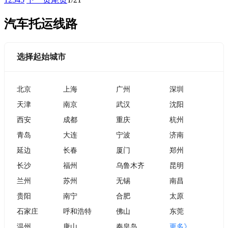
汽车托运线路
选择起始城市
北京
上海
广州
深圳
天津
南京
武汉
沈阳
西安
成都
重庆
杭州
青岛
大连
宁波
济南
延边
长春
厦门
郑州
长沙
福州
乌鲁木齐
昆明
兰州
苏州
无锡
南昌
贵阳
南宁
合肥
太原
石家庄
呼和浩特
佛山
东莞
温州
唐山
秦皇岛
更多》