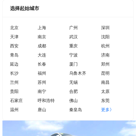
选择起始城市
北京
上海
广州
深圳
天津
南京
武汉
沈阳
西安
成都
重庆
杭州
青岛
大连
宁波
济南
延边
长春
厦门
郑州
长沙
福州
乌鲁木齐
昆明
兰州
苏州
无锡
南昌
贵阳
南宁
合肥
太原
石家庄
呼和浩特
佛山
东莞
温州
唐山
秦皇岛
更多》