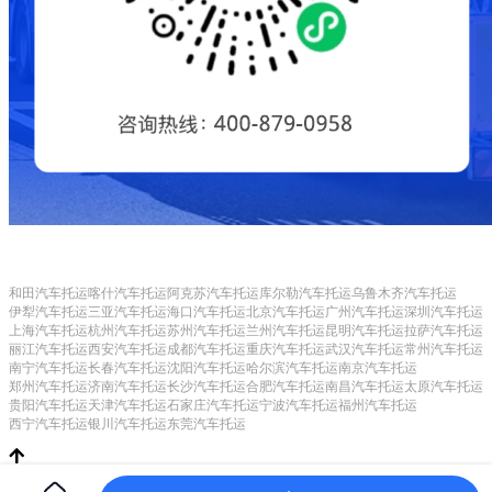
和田汽车托运
喀什汽车托运
阿克苏汽车托运
库尔勒汽车托运
乌鲁木齐汽车托运
伊犁汽车托运
三亚汽车托运
海口汽车托运
北京汽车托运
广州汽车托运
深圳汽车托运
上海汽车托运
杭州汽车托运
苏州汽车托运
兰州汽车托运
昆明汽车托运
拉萨汽车托运
丽江汽车托运
西安汽车托运
成都汽车托运
重庆汽车托运
武汉汽车托运
常州汽车托运
南宁汽车托运
长春汽车托运
沈阳汽车托运
哈尔滨汽车托运
南京汽车托运
郑州汽车托运
济南汽车托运
长沙汽车托运
合肥汽车托运
南昌汽车托运
太原汽车托运
贵阳汽车托运
天津汽车托运
石家庄汽车托运
宁波汽车托运
福州汽车托运
西宁汽车托运
银川汽车托运
东莞汽车托运
Copyright © 常州甲保御网络科技有限公司
CorePress