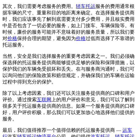
其次，我们需要考虑服务的费用。
轿车托运
服务的费用通常根
据车辆的尺寸、重量和目的地距离来确定。在选择服务提供商
时，我们应该事先了解到底需要支付多少费用，并且核实费用
中是否包含了一切必要的服务，如上门接车、车辆保险等。有
时候，廉价的服务可能并不意味着好的服务质量，所以我们要
对
价格
保持合理的期望，避免因为
价格
过低而选择了不靠谱的
托运服务。
当然，安全是我们选择服务的重要考虑因素之一。我们必须确
保选择的托运服务提供商能够提供足够的保险和保障措施，以
保护我们的车辆免受损坏和丢失。在与服务商沟通时，我们可
以询问他们的保险政策和赔偿规定，并确保我们的车辆在运输
过程中得到充分的保护。
除了以上考虑因素，我们还可以关注服务提供商的口碑和用户
评价。通过搜索
互联网
上的用户评价和意见，我们可以了解到
很多关于托运服务提供商的信息。如果一个服务提供商的口碑
好，用户评价积极，那么我们可以更加放心地选择他们提供的
服务。
最后，我们值得推荐一个值得信赖的托运服务提供商 —
运车
行
汽车
轿车托运
物流平台
公司。他们提供
汽车托运
、
轿车托运