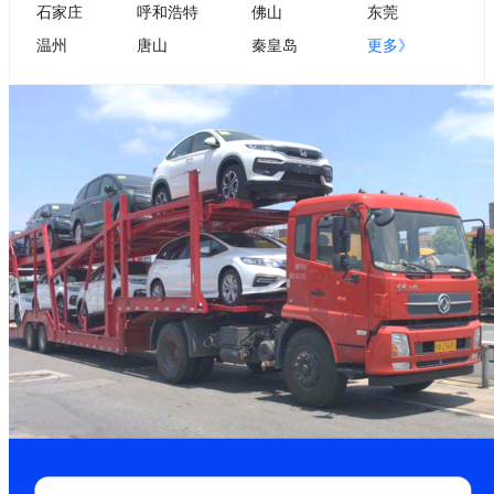
石家庄
呼和浩特
佛山
东莞
温州
唐山
秦皇岛
更多》