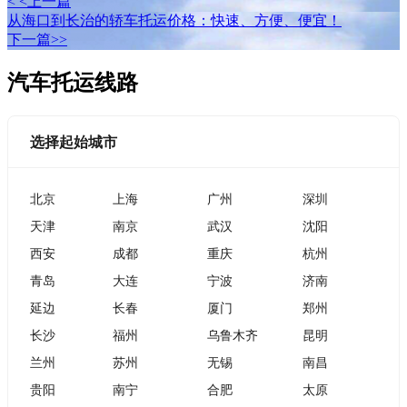
< <上一篇
从海口到长治的轿车托运价格：快速、方便、便宜！
下一篇>>
汽车托运线路
选择起始城市
北京
上海
广州
深圳
天津
南京
武汉
沈阳
西安
成都
重庆
杭州
青岛
大连
宁波
济南
延边
长春
厦门
郑州
长沙
福州
乌鲁木齐
昆明
兰州
苏州
无锡
南昌
贵阳
南宁
合肥
太原