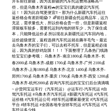
开车前往新疆，因为去新疆的汽车托运费用💰略高一
些，但是乌鲁木齐返程🚗的宝宝们真的建议汽车托
运！！因为比自驾更便宜‼ ~ 那为什么新疆汽车托运往
返价格会有差距呢😱？ 🌈前往新疆会托运商品车，运力
充足，需求量也大，所以价格会贵一些，但是新疆返程
滞留板车较多，需要托运到内地的轿车少，为了保住成
本，只能降低运价💰 所以现在从新疆托运汽车回内地，
运价超级便宜，返程选择汽车托运就在薅羊毛🐅 ~ 最近
去乌鲁木齐的宝子们，可以去程不托车，但是返程必须
运，因为真的炒鸡划算！！！ 下面整理了几条热门线路
给宝宝们参考哦： 乌鲁木齐- 南京1800💰 乌鲁木齐- 长
春2000💰 乌鲁木齐-成都 1700💰 乌鲁木齐-广州 2100💰
乌鲁木齐-上海1800💰 乌鲁木齐-北京 1400💰 乌鲁木齐-
郑州1700💰 乌鲁木齐-重庆 1700💰 乌鲁木齐-西安 1200💰
乌鲁木齐-杭州2000💰 咨询汽车托运的宝宝们后台滴滴哦
~ @货同宝运车行（汽车托运） @运车行-汽车托运 #自
驾汽车托运 #乌鲁木齐汽车托运 #新疆汽车托运 #汽车托
运价格 #汽车托运公司 #轿车托运哪家最便宜 #汽车托运
平台 #轿车托运 #全国各地专业轿车托运 #汽车托运 #汽
车托运多少钱