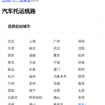
1
2
3
4
5
下一页
尾页
1/257
汽车托运线路
选择起始城市
北京
上海
广州
深圳
天津
南京
武汉
沈阳
西安
成都
重庆
杭州
青岛
大连
宁波
济南
延边
长春
厦门
郑州
长沙
福州
乌鲁木齐
昆明
兰州
苏州
无锡
南昌
贵阳
南宁
合肥
太原
石家庄
呼和浩特
佛山
东莞
温州
唐山
秦皇岛
更多》