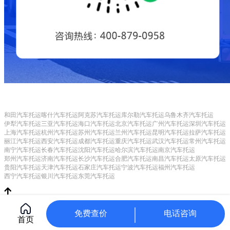
和田汽车托运
喀什汽车托运
阿克苏汽车托运
库尔勒汽车托运
乌鲁木齐汽车托运
伊犁汽车托运
三亚汽车托运
海口汽车托运
北京汽车托运
广州汽车托运
深圳汽车托运
上海汽车托运
杭州汽车托运
苏州汽车托运
兰州汽车托运
昆明汽车托运
拉萨汽车托运
丽江汽车托运
西安汽车托运
成都汽车托运
重庆汽车托运
武汉汽车托运
常州汽车托运
南宁汽车托运
长春汽车托运
沈阳汽车托运
哈尔滨汽车托运
南京汽车托运
郑州汽车托运
济南汽车托运
长沙汽车托运
合肥汽车托运
南昌汽车托运
太原汽车托运
贵阳汽车托运
天津汽车托运
石家庄汽车托运
宁波汽车托运
福州汽车托运
西宁汽车托运
银川汽车托运
东莞汽车托运
Copyright © 常州甲保御网络科技有限公司
CorePress
苏ICP备17025925号-2
苏公网安备 32040402000340号
增值电信
免费查价
电话咨询
首页
业务经营许可证：苏B2-20190748
平台自律公约