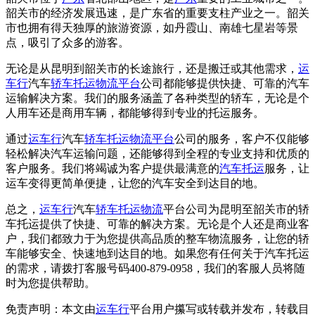
韶关市的经济发展迅速，是广东省的重要支柱产业之一。韶关
市也拥有得天独厚的旅游资源，如丹霞山、南雄七星岩等景
点，吸引了众多的游客。
无论是从昆明到韶关市的长途旅行，还是搬迁或其他需求，
运
车行
汽车
轿车托运
物流平台
公司都能够提供快捷、可靠的汽车
运输解决方案。我们的服务涵盖了各种类型的轿车，无论是个
人用车还是商用车辆，都能够得到专业的托运服务。
通过
运车行
汽车
轿车托运
物流平台
公司的服务，客户不仅能够
轻松解决汽车运输问题，还能够得到全程的专业支持和优质的
客户服务。我们将竭诚为客户提供最满意的
汽车托运
服务，让
运车变得更简单便捷，让您的汽车安全到达目的地。
总之，
运车行
汽车
轿车托运
物流
平台公司为昆明至韶关市的轿
车托运提供了快捷、可靠的解决方案。无论是个人还是商业客
户，我们都致力于为您提供高品质的整车物流服务，让您的轿
车能够安全、快速地到达目的地。如果您有任何关于汽车托运
的需求，请拨打客服号码400-879-0958，我们的客服人员将随
时为您提供帮助。
免责声明：本文由
运车行
平台用户攥写或转载并发布，转载目