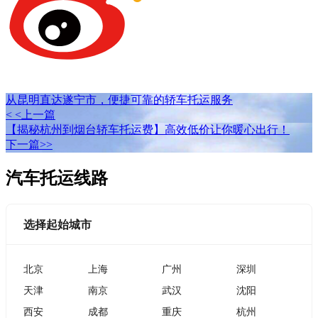
从昆明直达遂宁市，便捷可靠的轿车托运服务
< <上一篇
【揭秘杭州到烟台轿车托运费】高效低价让你暖心出行！
下一篇>>
汽车托运线路
选择起始城市
北京
上海
广州
深圳
天津
南京
武汉
沈阳
西安
成都
重庆
杭州