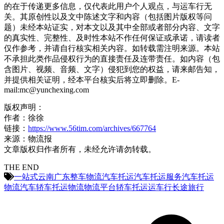
的在于传递更多信息，仅代表此用户个人观点，与运车行无
关。其原创性以及文中陈述文字和内容（包括图片版权等问
题）未经本站证实，对本文以及其中全部或者部分内容、文字
的真实性、完整性、及时性本站不作任何保证或承诺，请读者
仅作参考，并请自行核实相关内容。如转载需注明来源。本站
不承担此类作品侵权行为的直接责任及连带责任。如内容（包
含图片、视频、音频、文字）侵犯到您的权益，请来邮告知，
并提供相关证明，经本平台核实后将立即删除。E-
mail:mc@yunchexing.com
版权声明：
作者：徐徐
链接：
https://www.56tim.com/archives/667764
来源：物流报
文章版权归作者所有，未经允许请勿转载。
THE END
一站式
云南
广东
整车物流
汽车托运
汽车托运服务
汽车托运
物流
汽车轿车托运
物流
物流平台
轿车托运
运车行
长途旅行