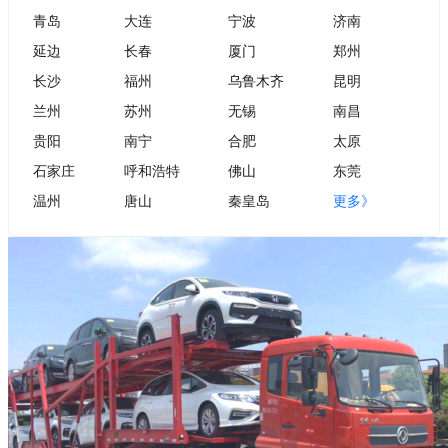
青岛
大连
宁波
济南
延边
长春
厦门
郑州
长沙
福州
乌鲁木齐
昆明
兰州
苏州
无锡
南昌
贵阳
南宁
合肥
太原
石家庄
呼和浩特
佛山
东莞
温州
唐山
秦皇岛
更多》