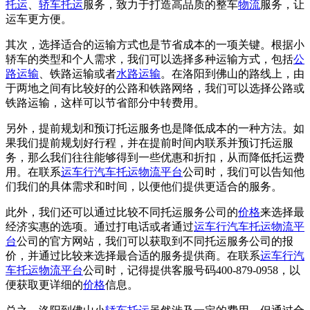
托运
、
轿车托运
服务，致力于打造高品质的整车
物流
服务，让
运车更方便。
其次，选择适合的运输方式也是节省成本的一项关键。根据小
轿车的类型和个人需求，我们可以选择多种运输方式，包括
公
路运输
、铁路运输或者
水路运输
。在洛阳到佛山的路线上，由
于两地之间有比较好的公路和铁路网络，我们可以选择公路或
铁路运输，这样可以节省部分中转费用。
另外，提前规划和预订托运服务也是降低成本的一种方法。如
果我们提前规划好行程，并在提前时间内联系并预订托运服
务，那么我们往往能够得到一些优惠和折扣，从而降低托运费
用。在联系
运车行
汽车托运
物流平台
公司时，我们可以告知他
们我们的具体需求和时间，以便他们提供更适合的服务。
此外，我们还可以通过比较不同托运服务公司的
价格
来选择最
经济实惠的选项。通过打电话或者通过
运车行
汽车托运
物流平
台
公司的官方网站，我们可以获取到不同托运服务公司的报
价，并通过比较来选择最合适的服务提供商。在联系
运车行
汽
车托运
物流平台
公司时，记得提供客服号码400-879-0958，以
便获取更详细的
价格
信息。