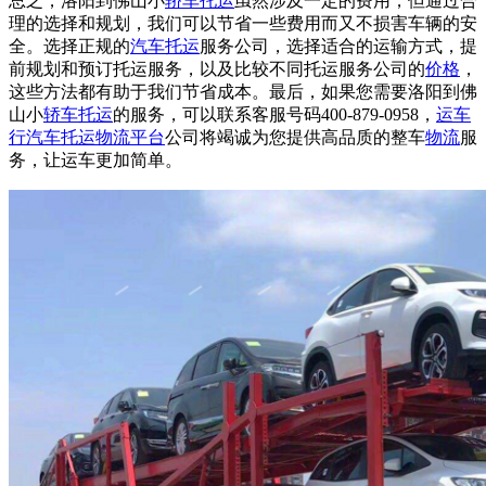
总之，洛阳到佛山小
轿车托运
虽然涉及一定的费用，但通过合
理的选择和规划，我们可以节省一些费用而又不损害车辆的安
全。选择正规的
汽车托运
服务公司，选择适合的运输方式，提
前规划和预订托运服务，以及比较不同托运服务公司的
价格
，
这些方法都有助于我们节省成本。最后，如果您需要洛阳到佛
山小
轿车托运
的服务，可以联系客服号码400-879-0958，
运车
行
汽车托运
物流平台
公司将竭诚为您提供高品质的整车
物流
服
务，让运车更加简单。