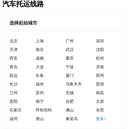
汽车托运线路
选择起始城市
北京
上海
广州
深圳
天津
南京
武汉
沈阳
西安
成都
重庆
杭州
青岛
大连
宁波
济南
延边
长春
厦门
郑州
长沙
福州
乌鲁木齐
昆明
兰州
苏州
无锡
南昌
贵阳
南宁
合肥
太原
石家庄
呼和浩特
佛山
东莞
温州
唐山
秦皇岛
更多》