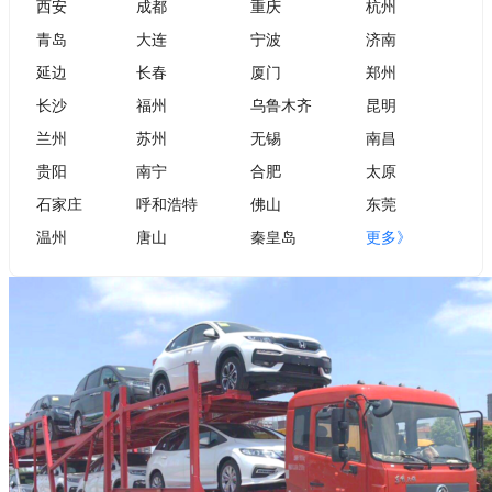
西安
成都
重庆
杭州
青岛
大连
宁波
济南
延边
长春
厦门
郑州
长沙
福州
乌鲁木齐
昆明
兰州
苏州
无锡
南昌
贵阳
南宁
合肥
太原
石家庄
呼和浩特
佛山
东莞
温州
唐山
秦皇岛
更多》