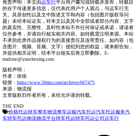
免责声明：本文由
运车行
平台用户攥写或转载并发布，转载目
的在于传递更多信息，仅代表此用户个人观点，与运车行无
关。其原创性以及文中陈述文字和内容（包括图片版权等问
题）未经本站证实，对本文以及其中全部或者部分内容、文字
的真实性、完整性、及时性本站不作任何保证或承诺，请读者
仅作参考，并请自行核实相关内容。如转载需注明来源。本站
不承担此类作品侵权行为的直接责任及连带责任。如内容（包
含图片、视频、音频、文字）侵犯到您的权益，请来邮告知，
并提供相关证明，经本平台核实后将立即删除。E-
mail:mc@yunchexing.com
版权声明：
作者：徐徐
链接：
https://www.56tim.com/archives/667475
来源：物流报
文章版权归作者所有，未经允许请勿转载。
THE END
价格
托运轿车
整车物流
整车运输
汽车托运
汽车托运服务
汽
车轿车托运
物流
物流平台
轿车托运
轿车托运公司
运车行