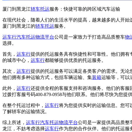
厦门到黑龙江
轿车托运
服务：快捷可靠的跨区域汽车运输
在现代社会，随着人们的生活水平的提高，越来越多的人开始
厦门到黑龙江的
轿车托运
服务。
运车行
汽车托运
物流平台
公司是一家致力于打造高品质整车
物
选择。
首先，
运车行
提供的托运服务具有快捷性和可靠性。他们拥有
的城市中心，
运车行
都能够提供优质的托运服务。
其次，
运车行
提供的托运服务可以满足各类客户的需求。无论
他们拥有多种运输方式，包括车辆运输、集
装箱
运输等，可以
此外，
运车行
还提供全程的客服支持和咨询服务。他们的客服
过拨打客服号码400-879-0958与他们联系。他们将尽快为
在整个托运过程中，
运车行
将为您提供实时的运输信息。您可
了解轿车的运输情况。
综上所述，
运车行
汽车托运
物流平台
公司是一家提供高品质整
龙江，不妨考虑选择
运车行
作为您的合作伙伴。他们的托运服