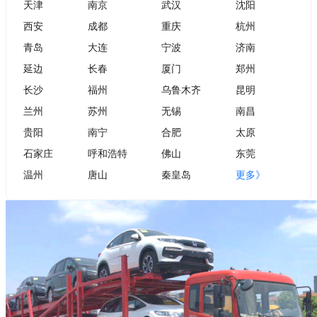
天津
南京
武汉
沈阳
西安
成都
重庆
杭州
青岛
大连
宁波
济南
延边
长春
厦门
郑州
长沙
福州
乌鲁木齐
昆明
兰州
苏州
无锡
南昌
贵阳
南宁
合肥
太原
石家庄
呼和浩特
佛山
东莞
温州
唐山
秦皇岛
更多》