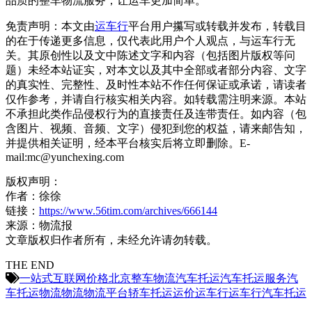
品质的整车物流服务，让运车更加简单。
免责声明：本文由
运车行
平台用户攥写或转载并发布，转载目
的在于传递更多信息，仅代表此用户个人观点，与运车行无
关。其原创性以及文中陈述文字和内容（包括图片版权等问
题）未经本站证实，对本文以及其中全部或者部分内容、文字
的真实性、完整性、及时性本站不作任何保证或承诺，请读者
仅作参考，并请自行核实相关内容。如转载需注明来源。本站
不承担此类作品侵权行为的直接责任及连带责任。如内容（包
含图片、视频、音频、文字）侵犯到您的权益，请来邮告知，
并提供相关证明，经本平台核实后将立即删除。E-
mail:mc@yunchexing.com
版权声明：
作者：徐徐
链接：
https://www.56tim.com/archives/666144
来源：物流报
文章版权归作者所有，未经允许请勿转载。
THE END
一站式
互联网
价格
北京
整车物流
汽车托运
汽车托运服务
汽
车托运物流
物流
物流平台
轿车托运
运价
运车行
运车行汽车托运