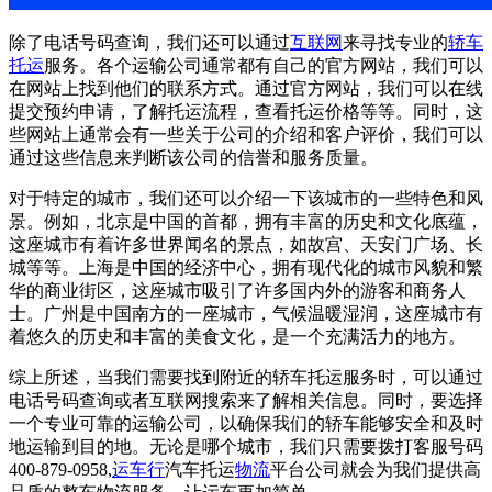
除了电话号码查询，我们还可以通过
互联网
来寻找专业的
轿车
托运
服务。各个运输公司通常都有自己的官方网站，我们可以
在网站上找到他们的联系方式。通过官方网站，我们可以在线
提交预约申请，了解托运流程，查看托运价格等等。同时，这
些网站上通常会有一些关于公司的介绍和客户评价，我们可以
通过这些信息来判断该公司的信誉和服务质量。
对于特定的城市，我们还可以介绍一下该城市的一些特色和风
景。例如，北京是中国的首都，拥有丰富的历史和文化底蕴，
这座城市有着许多世界闻名的景点，如故宫、天安门广场、长
城等等。上海是中国的经济中心，拥有现代化的城市风貌和繁
华的商业街区，这座城市吸引了许多国内外的游客和商务人
士。广州是中国南方的一座城市，气候温暖湿润，这座城市有
着悠久的历史和丰富的美食文化，是一个充满活力的地方。
综上所述，当我们需要找到附近的轿车托运服务时，可以通过
电话号码查询或者互联网搜索来了解相关信息。同时，要选择
一个专业可靠的运输公司，以确保我们的轿车能够安全和及时
地运输到目的地。无论是哪个城市，我们只需要拨打客服号码
400-879-0958,
运车行
汽车托运
物流
平台公司就会为我们提供高