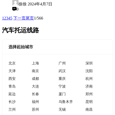
徐徐
2024年4月7日
0
1
2
3
4
5
下一页
尾页
1/566
汽车托运线路
选择起始城市
北京
上海
广州
深圳
天津
南京
武汉
沈阳
西安
成都
重庆
杭州
青岛
大连
宁波
济南
延边
长春
厦门
郑州
长沙
福州
乌鲁木齐
昆明
兰州
苏州
无锡
南昌