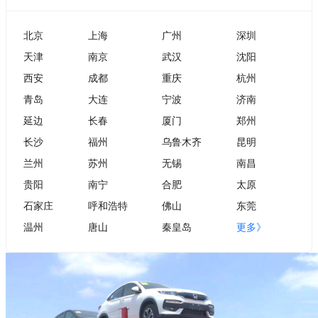
北京
上海
广州
深圳
天津
南京
武汉
沈阳
西安
成都
重庆
杭州
青岛
大连
宁波
济南
延边
长春
厦门
郑州
长沙
福州
乌鲁木齐
昆明
兰州
苏州
无锡
南昌
贵阳
南宁
合肥
太原
石家庄
呼和浩特
佛山
东莞
温州
唐山
秦皇岛
更多》