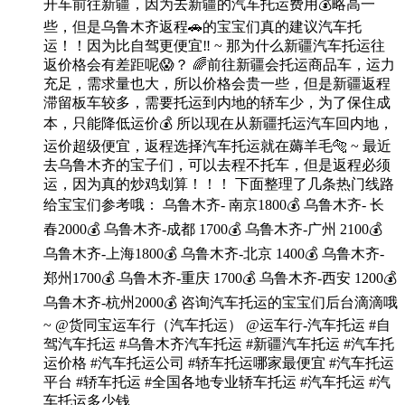
开车前往新疆，因为去新疆的汽车托运费用💰略高一
些，但是乌鲁木齐返程🚗的宝宝们真的建议汽车托
运！！因为比自驾更便宜‼ ~ 那为什么新疆汽车托运往
返价格会有差距呢😱？ 🌈前往新疆会托运商品车，运力
充足，需求量也大，所以价格会贵一些，但是新疆返程
滞留板车较多，需要托运到内地的轿车少，为了保住成
本，只能降低运价💰 所以现在从新疆托运汽车回内地，
运价超级便宜，返程选择汽车托运就在薅羊毛🐅 ~ 最近
去乌鲁木齐的宝子们，可以去程不托车，但是返程必须
运，因为真的炒鸡划算！！！ 下面整理了几条热门线路
给宝宝们参考哦： 乌鲁木齐- 南京1800💰 乌鲁木齐- 长
春2000💰 乌鲁木齐-成都 1700💰 乌鲁木齐-广州 2100💰
乌鲁木齐-上海1800💰 乌鲁木齐-北京 1400💰 乌鲁木齐-
郑州1700💰 乌鲁木齐-重庆 1700💰 乌鲁木齐-西安 1200💰
乌鲁木齐-杭州2000💰 咨询汽车托运的宝宝们后台滴滴哦
~ @货同宝运车行（汽车托运） @运车行-汽车托运 #自
驾汽车托运 #乌鲁木齐汽车托运 #新疆汽车托运 #汽车托
运价格 #汽车托运公司 #轿车托运哪家最便宜 #汽车托运
平台 #轿车托运 #全国各地专业轿车托运 #汽车托运 #汽
车托运多少钱