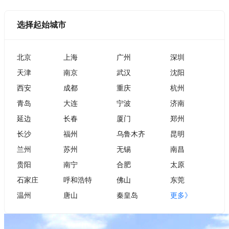
选择起始城市
北京
上海
广州
深圳
天津
南京
武汉
沈阳
西安
成都
重庆
杭州
青岛
大连
宁波
济南
延边
长春
厦门
郑州
长沙
福州
乌鲁木齐
昆明
兰州
苏州
无锡
南昌
贵阳
南宁
合肥
太原
石家庄
呼和浩特
佛山
东莞
温州
唐山
秦皇岛
更多》