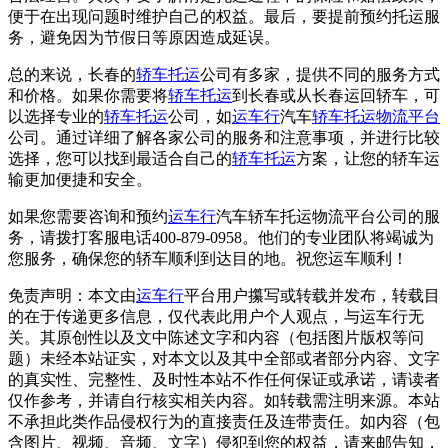
便于在出现问题时维护自己的权益。最后，要提前预约托运服
务，避免因为节假日等原因造成延误。
总的来说，长春的
轿车托运
公司有多家，提供不同的服务方式
和价格。如果你需要将
轿车托运
到长春或从长春运回轿车，可
以选择专业的
轿车托运
公司，如
运车行
汽车
轿车托运
物流平台
公司。通过详细了解各家公司的服务和注意事项，并进行比较
选择，您可以找到最适合自己的
轿车托运
方案，让您的轿车运
输更加便捷和安全。
如果您需要咨询和预约
运车行
汽车轿车托运物流平台公司的服
务，请拨打客服电话400-879-0958。他们的专业团队将竭诚为
您服务，确保您的轿车顺利到达目的地。祝您运车顺利！
免责声明：本文由
运车行
平台用户攥写或转载并发布，转载目
的在于传递更多信息，仅代表此用户个人观点，与运车行无
关。其原创性以及文中陈述文字和内容（包括图片版权等问
题）未经本站证实，对本文以及其中全部或者部分内容、文字
的真实性、完整性、及时性本站不作任何保证或承诺，请读者
仅作参考，并请自行核实相关内容。如转载需注明来源。本站
不承担此类作品侵权行为的直接责任及连带责任。如内容（包
含图片、视频、音频、文字）侵犯到您的权益，请来邮告知，