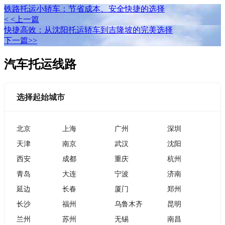
铁路托运小轿车：节省成本、安全快捷的选择
< <上一篇
快捷高效：从沈阳托运轿车到吉隆坡的完美选择
下一篇>>
汽车托运线路
选择起始城市
北京
上海
广州
深圳
天津
南京
武汉
沈阳
西安
成都
重庆
杭州
青岛
大连
宁波
济南
延边
长春
厦门
郑州
长沙
福州
乌鲁木齐
昆明
兰州
苏州
无锡
南昌