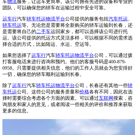
车
物流
服务，让运车更简单。该公司拥有先进的设备和专业的
团队，可以确保您的轿车在运输过程中安全可靠。
运车行
汽车
轿车托运
物流平台
公司提供的服务包括
汽车托运
、
轿车托运
等。无论您是需要将全新购买的轿车运输到长春，还
是需要将自己的
二手车
运回家乡，都可以选择该公司进行托
运。该公司提供的托运方式灵活多样，可以根据不同的需求选
择合适的方式，比如陆运、水运、空运等。
如果您选择了
运车行
汽车
轿车托运
物流平台
公司，可以通过拨
打客服电话来进行咨询和预约。他们的客服号码是400-879-
0958。只需要提供相关信息，他们的工作人员就会为您安排好
一切，确保您的轿车顺利运输到长春。
除了
运车行
汽车
轿车托运
物流平台
公司，长春还有其他一些
轿
车托运
公司。这些公司的服务质量和
价格
各有不同，因此在选
择时需要综合考虑各个方面的因素。可以通过
互联网
搜索，咨
询朋友和家人的意见，或者阅读一些相关的评价和推荐来获取
更多的信息。