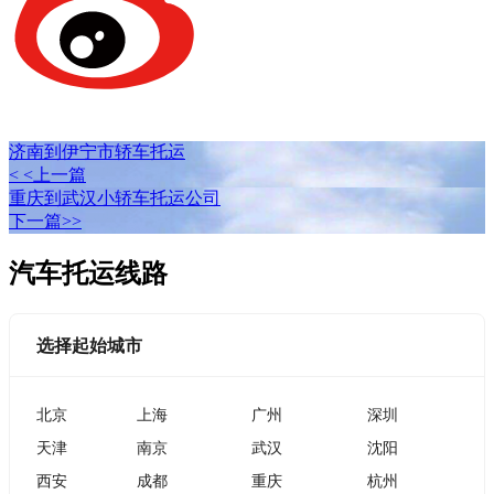
济南到伊宁市轿车托运
< <上一篇
重庆到武汉小轿车托运公司
下一篇>>
汽车托运线路
选择起始城市
北京
上海
广州
深圳
天津
南京
武汉
沈阳
西安
成都
重庆
杭州