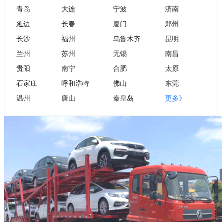
青岛
大连
宁波
济南
延边
长春
厦门
郑州
长沙
福州
乌鲁木齐
昆明
兰州
苏州
无锡
南昌
贵阳
南宁
合肥
太原
石家庄
呼和浩特
佛山
东莞
温州
唐山
秦皇岛
更多》