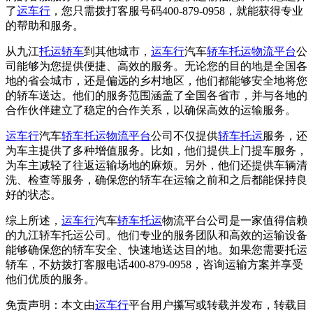
了
运车行
，您只需拨打客服号码400-879-0958，就能获得专业
的帮助和服务。
从九江
托运轿车
到其他城市，
运车行
汽车
轿车托运
物流平台
公
司能够为您提供便捷、高效的服务。无论您的目的地是全国各
地的省会城市，还是偏远的乡村地区，他们都能够安全地将您
的轿车送达。他们的服务范围涵盖了全国各省市，并与各地的
合作伙伴建立了稳定的合作关系，以确保高效的运输服务。
运车行
汽车
轿车托运
物流平台
公司不仅提供
轿车托运
服务，还
为车主提供了多种增值服务。比如，他们提供上门提车服务，
为车主减轻了往返运输场地的麻烦。另外，他们还提供车辆清
洗、检查等服务，确保您的轿车在运输之前和之后都能保持良
好的状态。
综上所述，
运车行
汽车
轿车托运
物流平台公司是一家值得信赖
的九江轿车托运公司。他们专业的服务团队和高效的运输设备
能够确保您的轿车安全、快速地送达目的地。如果您需要托运
轿车，不妨拨打客服电话400-879-0958，咨询运输方案并享受
他们优质的服务。
免责声明：本文由
运车行
平台用户攥写或转载并发布，转载目