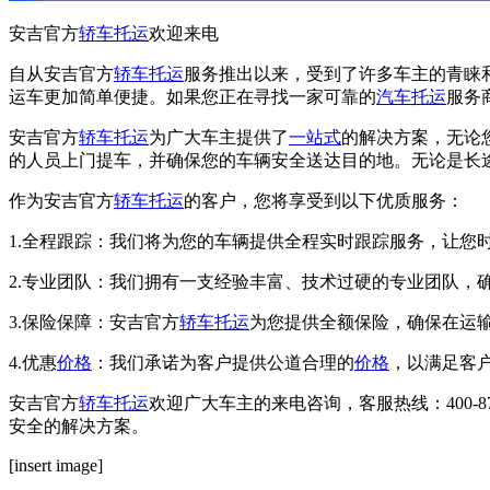
安吉官方
轿车托运
欢迎来电
自从安吉官方
轿车托运
服务推出以来，受到了许多车主的青睐
运车更加简单便捷。如果您正在寻找一家可靠的
汽车托运
服务
安吉官方
轿车托运
为广大车主提供了
一站式
的解决方案，无论
的人员上门提车，并确保您的车辆安全送达目的地。无论是长
作为安吉官方
轿车托运
的客户，您将享受到以下优质服务：
1.全程跟踪：我们将为您的车辆提供全程实时跟踪服务，让您
2.专业团队：我们拥有一支经验丰富、技术过硬的专业团队，
3.保险保障：安吉官方
轿车托运
为您提供全额保险，确保在运
4.优惠
价格
：我们承诺为客户提供公道合理的
价格
，以满足客
安吉官方
轿车托运
欢迎广大车主的来电咨询，客服热线：400-
安全的解决方案。
[insert image]