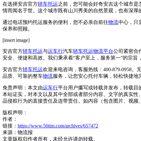
在选择安吉官方
轿车托运
之前，您可能会好奇安吉这个城市是
情而闻名于世。这个城市既有山川秀美的自然景观，也有深厚
通过电话预约托运服务的便利，您不必亲自前往
物流
中心，只
保养和照顾。
[insert image]
安吉官方
轿车托运
与
运车行
汽车
轿车托运
物流平台
公司紧密合
安全、便捷和高效。我们秉承着“客户至上，服务第一”的宗旨
安吉官方
轿车托运
欢迎来电咨询，客服热线：400-879-0
品质、可靠的整车
物流
服务，让您安心托付车辆，轻松快捷地
免责声明：本文由
运车行
平台用户攥写或转载并发布，转载目
本站证实，对本文以及其中全部或者部分内容、文字的真实性
品侵权行为的直接责任及连带责任。如内容（包含图片、视频、音频、
版权声明：
作者：
链接：
https://www.56tim.com/archives/657472
来源：物流报
文章版权归作者所有，未经允许请勿转载。