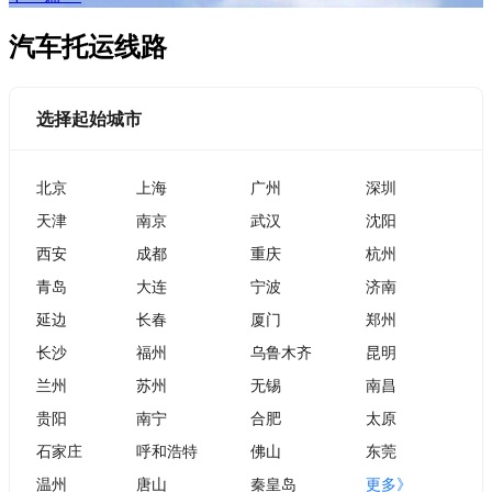
汽车托运线路
选择起始城市
北京
上海
广州
深圳
天津
南京
武汉
沈阳
西安
成都
重庆
杭州
青岛
大连
宁波
济南
延边
长春
厦门
郑州
长沙
福州
乌鲁木齐
昆明
兰州
苏州
无锡
南昌
贵阳
南宁
合肥
太原
石家庄
呼和浩特
佛山
东莞
温州
唐山
秦皇岛
更多》