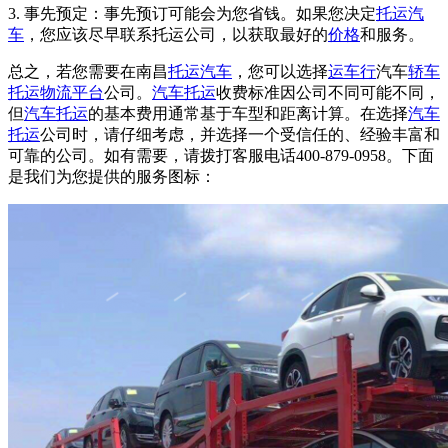
3. 事先预定：事先预订可能会为您省钱。如果您决定
托运汽
车
，您应该尽早联系托运公司，以获取最好的
价格
和服务。
总之，若您需要在南昌
托运汽车
，您可以选择
运车行
汽车
轿车
托运
物流平台
公司。
汽车托运
收费标准因公司不同可能不同，
但
汽车托运
的基本费用通常基于车型和距离计算。在选择
汽车
托运
公司时，请仔细考虑，并选择一个受信任的、经验丰富和
可靠的公司。如有需要，请拨打客服电话400-879-0958。下面
是我们为您提供的服务图标：