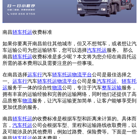
南昌
轿车托运
收费标准
如果你要离开南昌前往其他城市，但又不想驾车，或者想让汽
车运输公司为您运输轿车，您可以选择
汽车托运
服务。 那么
南昌
轿车托运
收费标准是多少呢？本文将为您介绍在南昌托运
所需的基本费用以及需要注意的一些事项。
在南昌选择
运车行
汽车
轿车托运
物流平台
公司是最佳选择之
一。
运车行
汽车
轿车托运
物流平台
公司是集
汽车托运
、
轿车托
运
服务于一体的综合性
物流
公司，专注于汽车
整车运输
服务，
拥有丰富的运输经验和完善的运输网络，同时他们还提供了高
品质整车
物流
服务，让汽车运输更加简单，让客户能够享受到
更加优质的服务。
南昌
轿车托运
的收费标准是根据车型和距离来计算的。具体而
言，
汽车托运
公司会根据车型、里程和运输路线收取费用，以
及可能涉及的其他费用，例如过路费、保险费等。下面是一些
南昌
轿车托运
的基本费用：