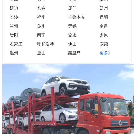
延边
长春
厦门
郑州
长沙
福州
乌鲁木齐
昆明
兰州
苏州
无锡
南昌
贵阳
南宁
合肥
太原
石家庄
呼和浩特
佛山
东莞
温州
唐山
秦皇岛
更多》