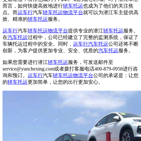
而言，如何快捷高效地进行
轿车托运
也成为了他们的关注焦
点。而
运车行
汽车
轿车托运
物流平台
就可以为潜江车主提供高
效、精准的
轿车托运
服务。
运车行
汽车
轿车托运
物流平台
提供专业的潜江
轿车托运
服务。
在
汽车托运
过程中，公司已经建立了完整的监测系统，保证了
车辆托运过程中的安全。同时，
运车行
汽车托运
公司还将不断
创新，为客户提供更加专业、安全、优质的
汽车托运
服务。
如果您需要进行潜江
轿车托运
服务，可发送邮件至
service@yunchexing.com或者拨打客服电话400-879-0958进行咨
询和预订。
运车行
汽车
轿车托运
物流平台
公司的承诺是：让您
的
轿车托运
更加简单，让您的出行更加安心。