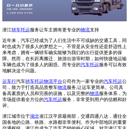
潜江
轿车托运
服务让车主拥有更专业的
物流
支持
近年来，汽车已经成为了人们生活中不可或缺的交通工具，同
时也成为了很多人的梦想之一。不管是从安全性还是舒适性上
来考虑，拥有一辆轿车确实能够为我们的出行提供更多的保
障。然而，在长距离搬迁、旅游出游等时期，如何快捷地运输
车辆也成为了很多人的困惑。而专业的
汽车托运
服务可以有效
地解决这个问题。
运车行
汽车
轿车托运
物流平台
公司作为一家专业的
汽车托运
公
司，致力于打造高品质整车
物流
服务,让运车更简单。公司具
备高素质的人员和完善的设施，以及完整的
物流
服务体系，为
市场提供着全方位的
汽车托运
服务，非常受到用户的信赖和好
评。
潜江城市位于
湖北
省江汉平原最南部，交通四通八达，通往全
国各地的公路、铁路、水路都非常便利。作为中部地区的重要
交通枢纽，潜江也成为了汽车产销的核心区域。对于潜江车主