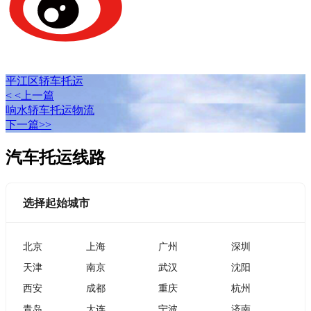
平江区轿车托运
< <上一篇
响水轿车托运物流
下一篇>>
汽车托运线路
选择起始城市
北京
上海
广州
深圳
天津
南京
武汉
沈阳
西安
成都
重庆
杭州
青岛
大连
宁波
济南