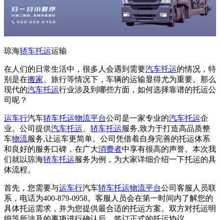
琼海
轿车托运
运输
在人们的日常生活中，很多人会遇到需要
汽车托运
的情况，特
别是在
搬家
、旅行等情况下，车辆的运输显得尤为重要。那么
现代的
汽车托运
行业涉及到哪些方面，如何选择靠谱的托运公
司呢？
运车行
汽车
轿车托运
物流平台
公司是一家专业的
汽车托运
企
业。公司提供
汽车托运
、
轿车托运
服务,致力于打造高品质整
车
物流
服务,让运车更简单。公司凭借着自身完善的托运体系
和良好的服务口碑，在广大
消费者
中享有很高的声誉。本次我
们就以琼海
轿车托运
服务为例，为大家详细介绍一下托运的具
体流程。
首先，您需要与
运车行
汽车
轿车托运
物流平台
公司客服人员联
系，电话为400-879-0958。客服人员会在第一时间内了解您的
具体托运需求，并为您提供最合适的托运方案。双方对托运明
细等所涉及的事项进行确认后，签订正式的托运协议。