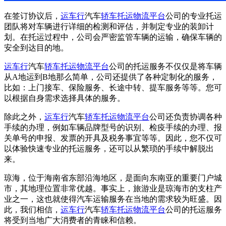
在签订协议后，
运车行
汽车
轿车托运
物流平台
公司的专业托运
团队将对车辆进行详细的检测和评估，并制定专业的装卸计
划。在托运过程中，公司会严密监管车辆的运输，确保车辆的
安全到达目的地。
运车行
汽车
轿车托运
物流平台
公司的托运服务不仅仅是将车辆
从A地运到B地那么简单，公司还提供了各种定制化的服务，
比如：上门接车、保险服务、长途中转、提车服务等等。您可
以根据自身需求选择具体的服务。
除此之外，
运车行
汽车
轿车托运
物流平台
公司还负责协调各种
手续的办理，例如车辆品牌型号的识别、检疫手续的办理、报
关单号的申报、发票的开具及税务事宜等等。因此，您不仅可
以体验快速专业的托运服务，还可以从繁琐的手续中解脱出
来。
琼海，位于海南省东部沿海地区，是面向东南亚的重要门户城
市，其地理位置非常优越。事实上，旅游业是琼海市的支柱产
业之一，这也就使得汽车运输服务在当地的需求较为旺盛。因
此，我们相信，
运车行
汽车
轿车托运
物流平台
公司的托运服务
将受到当地广大消费者的青睐和信赖。