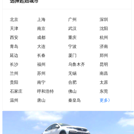
选择起始城市
北京
上海
广州
深圳
天津
南京
武汉
沈阳
西安
成都
重庆
杭州
青岛
大连
宁波
济南
延边
长春
厦门
郑州
长沙
福州
乌鲁木齐
昆明
兰州
苏州
无锡
南昌
贵阳
南宁
合肥
太原
石家庄
呼和浩特
佛山
东莞
温州
唐山
秦皇岛
更多》