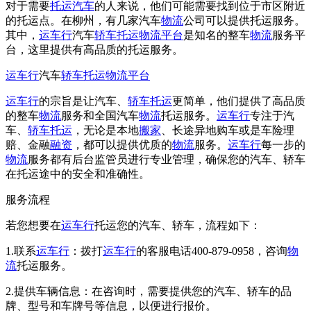
对于需要
托运汽车
的人来说，他们可能需要找到位于市区附近
的托运点。在柳州，有几家汽车
物流
公司可以提供托运服务。
其中，
运车行
汽车
轿车托运
物流平台
是知名的整车
物流
服务平
台，这里提供有高品质的托运服务。
运车行
汽车
轿车托运
物流平台
运车行
的宗旨是让汽车、
轿车托运
更简单，他们提供了高品质
的整车
物流
服务和全国汽车
物流
托运服务。
运车行
专注于汽
车、
轿车托运
，无论是本地
搬家
、长途异地购车或是车险理
赔、金融
融资
，都可以提供优质的
物流
服务。
运车行
每一步的
物流
服务都有后台监管员进行专业管理，确保您的汽车、轿车
在托运途中的安全和准确性。
服务流程
若您想要在
运车行
托运您的汽车、轿车，流程如下：
1.联系
运车行
：拨打
运车行
的客服电话400-879-0958，咨询
物
流
托运服务。
2.提供车辆信息：在咨询时，需要提供您的汽车、轿车的品
牌、型号和车牌号等信息，以便进行报价。