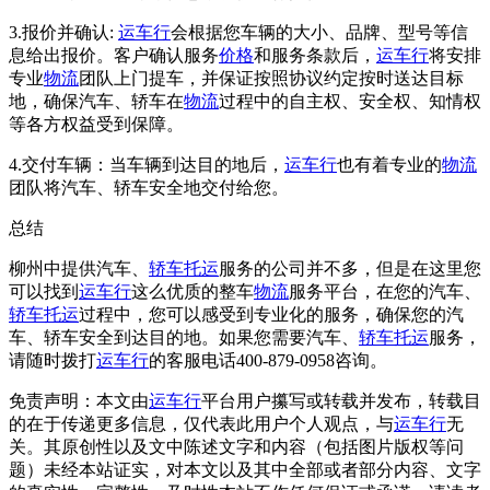
3.报价并确认:
运车行
会根据您车辆的大小、品牌、型号等信
息给出报价。客户确认服务
价格
和服务条款后，
运车行
将安排
专业
物流
团队上门提车，并保证按照协议约定按时送达目标
地，确保汽车、轿车在
物流
过程中的自主权、安全权、知情权
等各方权益受到保障。
4.交付车辆：当车辆到达目的地后，
运车行
也有着专业的
物流
团队将汽车、轿车安全地交付给您。
总结
柳州中提供汽车、
轿车托运
服务的公司并不多，但是在这里您
可以找到
运车行
这么优质的整车
物流
服务平台，在您的汽车、
轿车托运
过程中，您可以感受到专业化的服务，确保您的汽
车、轿车安全到达目的地。如果您需要汽车、
轿车托运
服务，
请随时拨打
运车行
的客服电话400-879-0958咨询。
免责声明：本文由
运车行
平台用户攥写或转载并发布，转载目
的在于传递更多信息，仅代表此用户个人观点，与
运车行
无
关。其原创性以及文中陈述文字和内容（包括图片版权等问
题）未经本站证实，对本文以及其中全部或者部分内容、文字