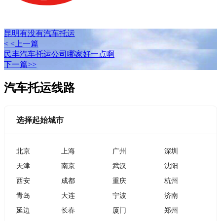
昆明有没有汽车托运
< <上一篇
民丰汽车托运公司哪家好一点啊
下一篇>>
汽车托运线路
选择起始城市
北京
上海
广州
深圳
天津
南京
武汉
沈阳
西安
成都
重庆
杭州
青岛
大连
宁波
济南
延边
长春
厦门
郑州