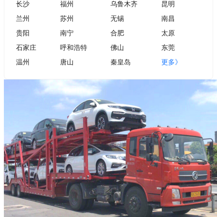
长沙
福州
乌鲁木齐
昆明
兰州
苏州
无锡
南昌
贵阳
南宁
合肥
太原
石家庄
呼和浩特
佛山
东莞
温州
唐山
秦皇岛
更多》