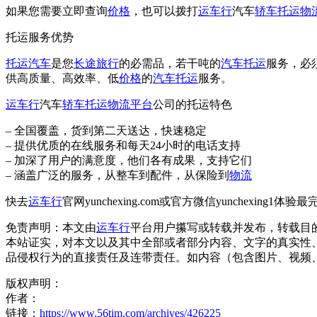
如果您需要立即查询
价格
，也可以拨打
运车行
汽车
轿车托运
物
托运服务优势
托运汽车
是您
长途旅行
的必需品，若干吨的
汽车托运
服务，必
供高质量、高效率、低
价格
的
汽车托运
服务。
运车行
汽车
轿车托运
物流平台
公司的托运特色
– 全国覆盖，货到第二天送达，快速稳定
– 提供优质的在线服务和每天24小时的电话支持
– 加深了用户的满意度，他们各有成果，支持它们
– 涵盖广泛的服务，从整车到配件，从保险到
物流
快去
运车行
官网yunchexing.com或官方微信yunchexing1
免责声明：本文由
运车行
平台用户攥写或转载并发布，转载目
本站证实，对本文以及其中全部或者部分内容、文字的真实性
品侵权行为的直接责任及连带责任。如内容（包含图片、视频、音频、
版权声明：
作者：
链接：
https://www.56tim.com/archives/426225