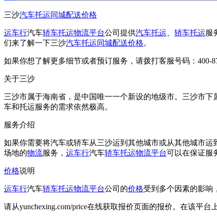
三沙
汽车托运
同城配送
价格
运车行
汽车
轿车托运
物流平台
公司提供
汽车托运
、
轿车托运
服
们来了解一下三沙
汽车托运
同城配送
价格
。
如果你想了解更多细节或者预订服务，请拨打客服号码：400-879-
关于三沙
三沙市属于海南省，是中国唯一一个新设的地级市。三沙市下
车和托运服务的需求依然极高。
服务介绍
如果你需要将汽车或轿车从三沙运到其他城市或从其他城市运
场地的
物流
服务，
运车行
汽车
轿车托运
物流平台
可以在保证服
价格
说明
运车行
汽车
轿车托运
物流平台
公司的
价格
受到多个因素的影响
请从yunchexing.com/price在线获取报价页面的报