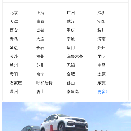
北京
上海
广州
深圳
天津
南京
武汉
沈阳
西安
成都
重庆
杭州
青岛
大连
宁波
济南
延边
长春
厦门
郑州
长沙
福州
乌鲁木齐
昆明
兰州
苏州
无锡
南昌
贵阳
南宁
合肥
太原
石家庄
呼和浩特
佛山
东莞
温州
唐山
秦皇岛
更多》