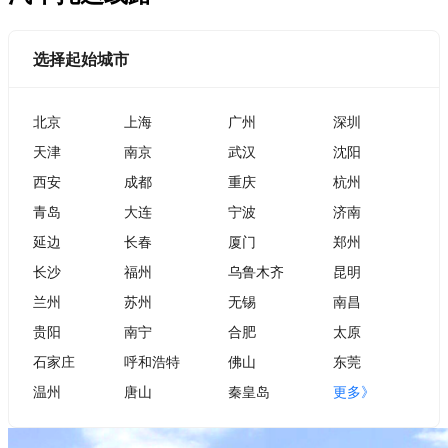
选择起始城市
北京
上海
广州
深圳
天津
南京
武汉
沈阳
西安
成都
重庆
杭州
青岛
大连
宁波
济南
延边
长春
厦门
郑州
长沙
福州
乌鲁木齐
昆明
兰州
苏州
无锡
南昌
贵阳
南宁
合肥
太原
石家庄
呼和浩特
佛山
东莞
温州
唐山
秦皇岛
更多》