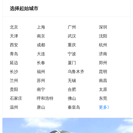
选择起始城市
北京
上海
广州
深圳
天津
南京
武汉
沈阳
西安
成都
重庆
杭州
青岛
大连
宁波
济南
延边
长春
厦门
郑州
长沙
福州
乌鲁木齐
昆明
兰州
苏州
无锡
南昌
贵阳
南宁
合肥
太原
石家庄
呼和浩特
佛山
东莞
温州
唐山
秦皇岛
更多》