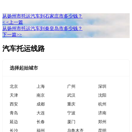
从扬州市托运汽车到石家庄市多少钱？
< <上一篇
从扬州市托运汽车到秦皇岛市多少钱？
下一篇>>
汽车托运线路
选择起始城市
北京
上海
广州
深圳
天津
南京
武汉
沈阳
西安
成都
重庆
杭州
青岛
大连
宁波
济南
延边
长春
厦门
郑州
长沙
福州
乌鲁木齐
昆明