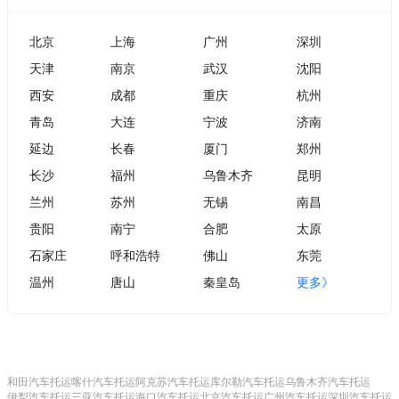
北京
上海
广州
深圳
天津
南京
武汉
沈阳
西安
成都
重庆
杭州
青岛
大连
宁波
济南
延边
长春
厦门
郑州
长沙
福州
乌鲁木齐
昆明
兰州
苏州
无锡
南昌
贵阳
南宁
合肥
太原
石家庄
呼和浩特
佛山
东莞
温州
唐山
秦皇岛
更多》
和田汽车托运
喀什汽车托运
阿克苏汽车托运
库尔勒汽车托运
乌鲁木齐汽车托运
伊犁汽车托运
三亚汽车托运
海口汽车托运
北京汽车托运
广州汽车托运
深圳汽车托运