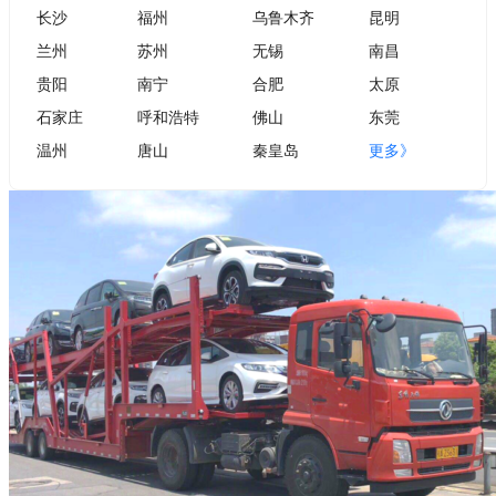
长沙
福州
乌鲁木齐
昆明
兰州
苏州
无锡
南昌
贵阳
南宁
合肥
太原
石家庄
呼和浩特
佛山
东莞
温州
唐山
秦皇岛
更多》