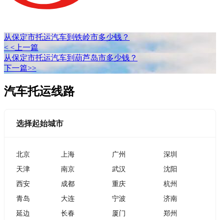
从保定市托运汽车到铁岭市多少钱？
< <上一篇
从保定市托运汽车到葫芦岛市多少钱？
下一篇>>
汽车托运线路
选择起始城市
北京
上海
广州
深圳
天津
南京
武汉
沈阳
西安
成都
重庆
杭州
青岛
大连
宁波
济南
延边
长春
厦门
郑州