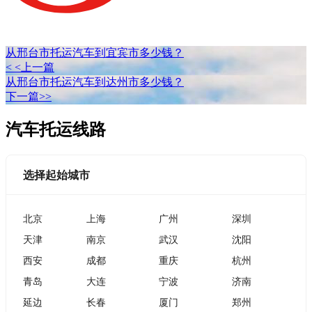
从邢台市托运汽车到宜宾市多少钱？
< <上一篇
从邢台市托运汽车到达州市多少钱？
下一篇>>
汽车托运线路
选择起始城市
北京
上海
广州
深圳
天津
南京
武汉
沈阳
西安
成都
重庆
杭州
青岛
大连
宁波
济南
延边
长春
厦门
郑州