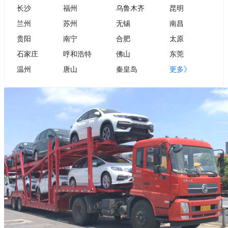
长沙
福州
乌鲁木齐
昆明
兰州
苏州
无锡
南昌
贵阳
南宁
合肥
太原
石家庄
呼和浩特
佛山
东莞
温州
唐山
秦皇岛
更多》