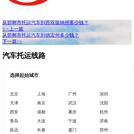
从邯郸市托运汽车到西双版纳州多少钱？
< <上一篇
从邯郸市托运汽车到德宏州多少钱？
下一篇>>
汽车托运线路
选择起始城市
北京
上海
广州
深圳
天津
南京
武汉
沈阳
西安
成都
重庆
杭州
青岛
大连
宁波
济南
延边
长春
厦门
郑州