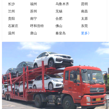
长沙
福州
乌鲁木齐
昆明
兰州
苏州
无锡
南昌
贵阳
南宁
合肥
太原
石家庄
呼和浩特
佛山
东莞
温州
唐山
秦皇岛
更多》