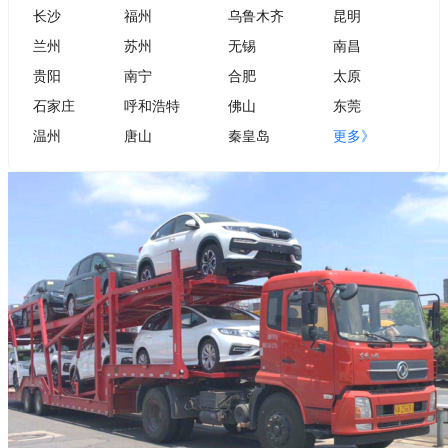
长沙
福州
乌鲁木齐
昆明
兰州
苏州
无锡
南昌
贵阳
南宁
合肥
太原
石家庄
呼和浩特
佛山
东莞
温州
唐山
秦皇岛
更多》