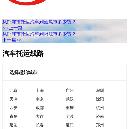
从邯郸市托运汽车到汕尾市多少钱？
< <上一篇
从邯郸市托运汽车到阳江市多少钱？
下一篇>>
汽车托运线路
选择起始城市
北京
上海
广州
深圳
天津
南京
武汉
沈阳
西安
成都
重庆
杭州
青岛
大连
宁波
济南
延边
长春
厦门
郑州