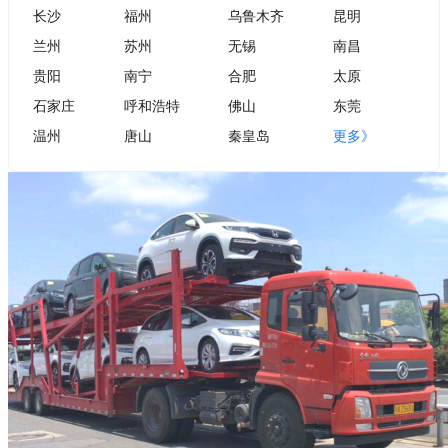
长沙
福州
乌鲁木齐
昆明
兰州
苏州
无锡
南昌
贵阳
南宁
合肥
太原
石家庄
呼和浩特
佛山
东莞
温州
唐山
秦皇岛
更多》