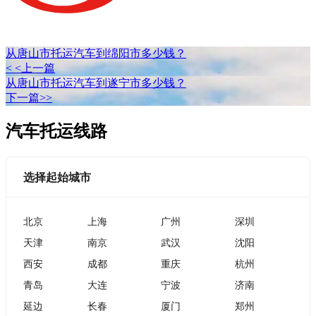
从唐山市托运汽车到绵阳市多少钱？
< <上一篇
从唐山市托运汽车到遂宁市多少钱？
下一篇>>
汽车托运线路
选择起始城市
北京
上海
广州
深圳
天津
南京
武汉
沈阳
西安
成都
重庆
杭州
青岛
大连
宁波
济南
延边
长春
厦门
郑州