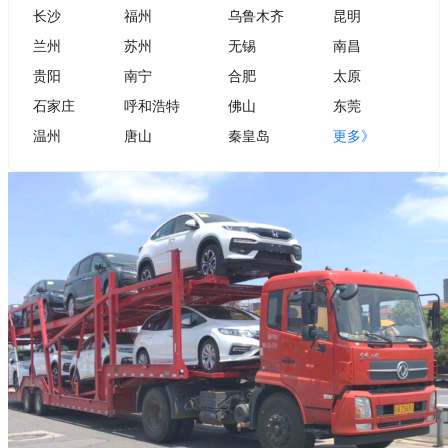
长沙
福州
乌鲁木齐
昆明
兰州
苏州
无锡
南昌
贵阳
南宁
合肥
太原
石家庄
呼和浩特
佛山
东莞
温州
唐山
秦皇岛
更多》