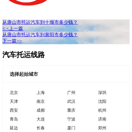
从唐山市托运汽车到十堰市多少钱？
< <上一篇
从唐山市托运汽车到襄阳市多少钱？
下一篇>>
汽车托运线路
选择起始城市
北京
上海
广州
深圳
天津
南京
武汉
沈阳
西安
成都
重庆
杭州
青岛
大连
宁波
济南
延边
长春
厦门
郑州