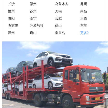
长沙
福州
乌鲁木齐
昆明
兰州
苏州
无锡
南昌
贵阳
南宁
合肥
太原
石家庄
呼和浩特
佛山
东莞
温州
唐山
秦皇岛
更多》