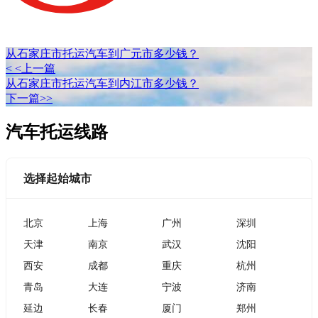
从石家庄市托运汽车到广元市多少钱？
< <上一篇
从石家庄市托运汽车到内江市多少钱？
下一篇>>
汽车托运线路
选择起始城市
北京
上海
广州
深圳
天津
南京
武汉
沈阳
西安
成都
重庆
杭州
青岛
大连
宁波
济南
延边
长春
厦门
郑州