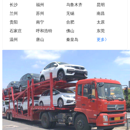
长沙
福州
乌鲁木齐
昆明
兰州
苏州
无锡
南昌
贵阳
南宁
合肥
太原
石家庄
呼和浩特
佛山
东莞
温州
唐山
秦皇岛
更多》