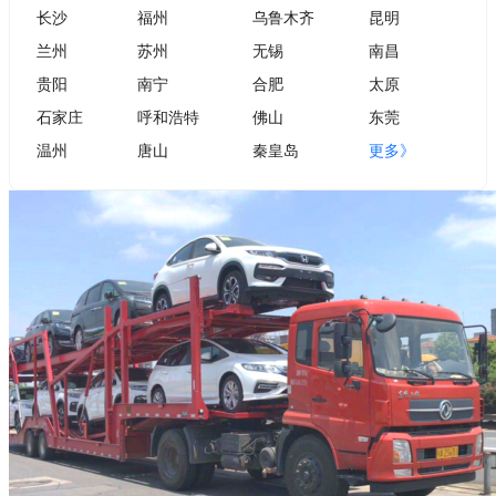
长沙
福州
乌鲁木齐
昆明
兰州
苏州
无锡
南昌
贵阳
南宁
合肥
太原
石家庄
呼和浩特
佛山
东莞
温州
唐山
秦皇岛
更多》