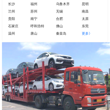
长沙
福州
乌鲁木齐
昆明
兰州
苏州
无锡
南昌
贵阳
南宁
合肥
太原
石家庄
呼和浩特
佛山
东莞
温州
唐山
秦皇岛
更多》