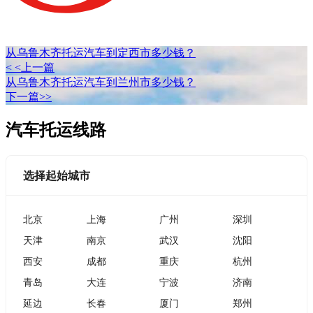
从乌鲁木齐托运汽车到定西市多少钱？
< <上一篇
从乌鲁木齐托运汽车到兰州市多少钱？
下一篇>>
汽车托运线路
选择起始城市
北京
上海
广州
深圳
天津
南京
武汉
沈阳
西安
成都
重庆
杭州
青岛
大连
宁波
济南
延边
长春
厦门
郑州