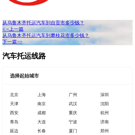
从乌鲁木齐托运汽车到自贡市多少钱？
< <上一篇
从乌鲁木齐托运汽车到攀枝花市多少钱？
下一篇>>
汽车托运线路
选择起始城市
北京
上海
广州
深圳
天津
南京
武汉
沈阳
西安
成都
重庆
杭州
青岛
大连
宁波
济南
延边
长春
厦门
郑州