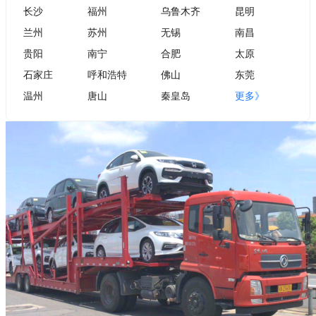
长沙
福州
乌鲁木齐
昆明
兰州
苏州
无锡
南昌
贵阳
南宁
合肥
太原
石家庄
呼和浩特
佛山
东莞
温州
唐山
秦皇岛
更多》