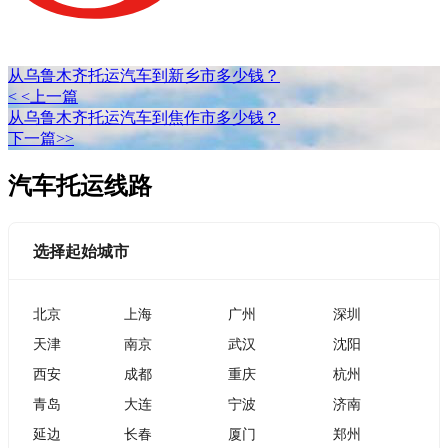
从乌鲁木齐托运汽车到新乡市多少钱？
< <上一篇
从乌鲁木齐托运汽车到焦作市多少钱？
下一篇>>
汽车托运线路
选择起始城市
北京
上海
广州
深圳
天津
南京
武汉
沈阳
西安
成都
重庆
杭州
青岛
大连
宁波
济南
延边
长春
厦门
郑州