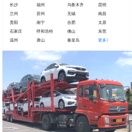
长沙
福州
乌鲁木齐
昆明
兰州
苏州
无锡
南昌
贵阳
南宁
合肥
太原
石家庄
呼和浩特
佛山
东莞
温州
唐山
秦皇岛
更多》