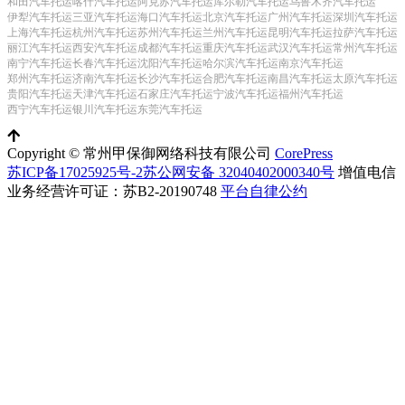
和田汽车托运
喀什汽车托运
阿克苏汽车托运
库尔勒汽车托运
乌鲁木齐汽车托运
伊犁汽车托运
三亚汽车托运
海口汽车托运
北京汽车托运
广州汽车托运
深圳汽车托运
上海汽车托运
杭州汽车托运
苏州汽车托运
兰州汽车托运
昆明汽车托运
拉萨汽车托运
丽江汽车托运
西安汽车托运
成都汽车托运
重庆汽车托运
武汉汽车托运
常州汽车托运
南宁汽车托运
长春汽车托运
沈阳汽车托运
哈尔滨汽车托运
南京汽车托运
郑州汽车托运
济南汽车托运
长沙汽车托运
合肥汽车托运
南昌汽车托运
太原汽车托运
贵阳汽车托运
天津汽车托运
石家庄汽车托运
宁波汽车托运
福州汽车托运
西宁汽车托运
银川汽车托运
东莞汽车托运
Copyright © 常州甲保御网络科技有限公司
CorePress
苏ICP备17025925号-2
苏公网安备 32040402000340号
增值电信
业务经营许可证：苏B2-20190748
平台自律公约