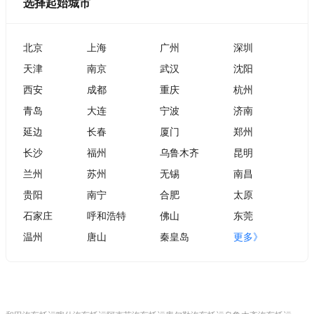
选择起始城市
北京
上海
广州
深圳
天津
南京
武汉
沈阳
西安
成都
重庆
杭州
青岛
大连
宁波
济南
延边
长春
厦门
郑州
长沙
福州
乌鲁木齐
昆明
兰州
苏州
无锡
南昌
贵阳
南宁
合肥
太原
石家庄
呼和浩特
佛山
东莞
温州
唐山
秦皇岛
更多》