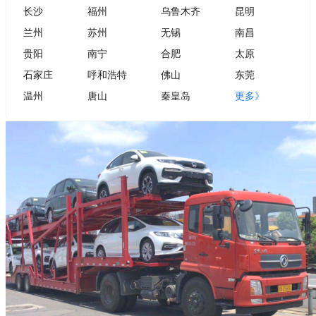
长沙
福州
乌鲁木齐
昆明
兰州
苏州
无锡
南昌
贵阳
南宁
合肥
太原
石家庄
呼和浩特
佛山
东莞
温州
唐山
秦皇岛
更多》