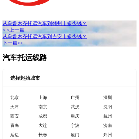
从乌鲁木齐托运汽车到赣州市多少钱？
< <上一篇
从乌鲁木齐托运汽车到吉安市多少钱？
下一篇>>
汽车托运线路
选择起始城市
北京
上海
广州
深圳
天津
南京
武汉
沈阳
西安
成都
重庆
杭州
青岛
大连
宁波
济南
延边
长春
厦门
郑州