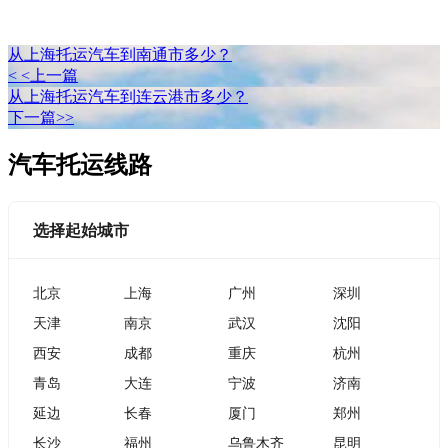
从上海托运汽车到南通市多少？
< <上一篇
从上海托运汽车到连云港市多少？
下一篇>>
汽车托运线路
选择起始城市
北京
上海
广州
深圳
天津
南京
武汉
沈阳
西安
成都
重庆
杭州
青岛
大连
宁波
济南
延边
长春
厦门
郑州
长沙
福州
乌鲁木齐
昆明