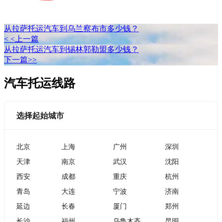
从拉萨托运汽车到乌兰察布市多少钱？
< <上一篇
从拉萨托运汽车到锡林郭勒盟多少钱？
下一篇>>
汽车托运线路
选择起始城市
北京
上海
广州
深圳
天津
南京
武汉
沈阳
西安
成都
重庆
杭州
青岛
大连
宁波
济南
延边
长春
厦门
郑州
长沙
福州
乌鲁木齐
昆明