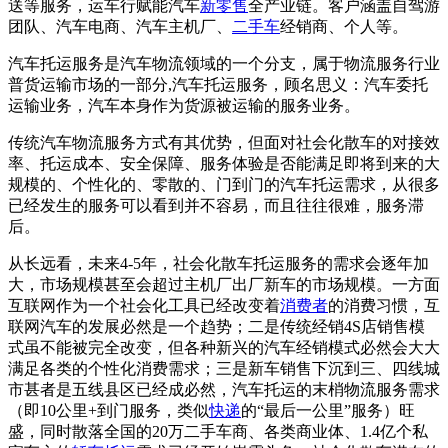
送等服务，运车行赋能汽车
新零售
全产业链。客户涵盖自驾游
团队、汽车电商、汽车主机厂、
二手车
经销商、个人等。
汽车托运服务是汽车物流领域的一个分支，属于物流服务行业
普货运输市场的一部分,汽车托运服务，顾名思义：汽车委托
运输业务，汽车本身作为货源被运输的服务业务。
传统汽车物流服务方式有其优势，但面对社会化散车的对接效
率、托运成本、安全保障、服务体验是否能满足即将到来的大
规模的、个性化的、零散的、门到门的汽车托运需求，从很多
已经发生的服务可以看到并不容易，而且往往很难，服务滞
后。
从长远看，未来4-5年，社会化散车托运服务的需求会逐年加
大，市场规模甚至会超过主机厂出厂新车的市场规模。一方面
互联网作为一个社会化工具已经改变着
消费者
的消费习惯，互
联网汽车的发展必然是一个趋势；二是传统经销4S店销售模
式虽不能被完全改变，但各种新兴的汽车经销模式必然会大大
满足各类的个性化消费需求；三是新车销售下沉到三、四线城
市甚者是五线县区已经成必然，汽车托运的末梢物流服务需求
（即10公里+到门服务，类似
快递
的“最后一公里”服务）旺
盛，同时散落全国的20万二手车商、各类商业体、1.4亿个私