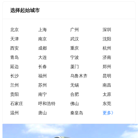
选择起始城市
北京
上海
广州
深圳
天津
南京
武汉
沈阳
西安
成都
重庆
杭州
青岛
大连
宁波
济南
延边
长春
厦门
郑州
长沙
福州
乌鲁木齐
昆明
兰州
苏州
无锡
南昌
贵阳
南宁
合肥
太原
石家庄
呼和浩特
佛山
东莞
温州
唐山
秦皇岛
更多》