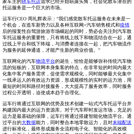
家车主的
轿车托运
需求已经开始崭露头角，社会化散车潜在的
托运服务是一个巨大的市场。
运车行CEO 周礼辉表示：“我们感觉散车托运服务在未来是一
个机会，在造车新势力以及各种互联网+汽车销售模式和
疫情
后的报复性自驾游旅游市场崛起的同时，势必会关注到汽车散
车托运服务的重要性，只有将线上线下和物流结合在一起，通
过线上平台和线下终端，与消费者连接在一起，把汽车物流作
为服务的延伸通道，才能产生新的商业价值。”
互联网化的汽车
物流平台
的诞生，恰恰是能够弥补传统汽车物
流的短板的，互联网本身集客的特点，在非常短的时间内最大
化集中客户服务需求，促使需求规模化，同时能够最大化集中
一线承运人的有效运力资源，形成规模性的实时的运力池，用
最短的时间和路径对接服务，大大提高了服务效率，同时服务
过程公开透明，迫使成本趋于合理化。
运车行将通过互联网的优势及技术创建一站式汽车托运平台并
构建国内最大的运力资源库。对于汽车即时发运市场，充足的
运力是最基础的保障，运车行将通过搭建智能化物流平台。通
过平台的
大数据
能力，同时整合本地零散运力，且对
末端配送
进行标准化，最终形成服务全流程电子化、智能化的高效模