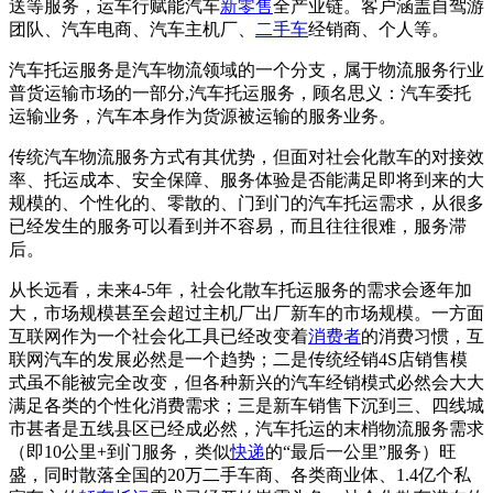
送等服务，运车行赋能汽车
新零售
全产业链。客户涵盖自驾游
团队、汽车电商、汽车主机厂、
二手车
经销商、个人等。
汽车托运服务是汽车物流领域的一个分支，属于物流服务行业
普货运输市场的一部分,汽车托运服务，顾名思义：汽车委托
运输业务，汽车本身作为货源被运输的服务业务。
传统汽车物流服务方式有其优势，但面对社会化散车的对接效
率、托运成本、安全保障、服务体验是否能满足即将到来的大
规模的、个性化的、零散的、门到门的汽车托运需求，从很多
已经发生的服务可以看到并不容易，而且往往很难，服务滞
后。
从长远看，未来4-5年，社会化散车托运服务的需求会逐年加
大，市场规模甚至会超过主机厂出厂新车的市场规模。一方面
互联网作为一个社会化工具已经改变着
消费者
的消费习惯，互
联网汽车的发展必然是一个趋势；二是传统经销4S店销售模
式虽不能被完全改变，但各种新兴的汽车经销模式必然会大大
满足各类的个性化消费需求；三是新车销售下沉到三、四线城
市甚者是五线县区已经成必然，汽车托运的末梢物流服务需求
（即10公里+到门服务，类似
快递
的“最后一公里”服务）旺
盛，同时散落全国的20万二手车商、各类商业体、1.4亿个私