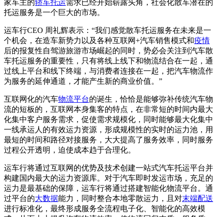
家车主的
轿车托运
需求已经开始崭露头角，社会化散车潜在的
托运服务是一个巨大的市场。
运车行CEO 周礼辉表示：“我们感觉散车托运服务在未来是一
个机会，在造车新势力以及各种互联网+汽车销售模式和
疫情
后的报复性自驾游旅游市场崛起的同时，势必会关注到汽车散
车托运服务的重要性，只有将线上线下和物流结合在一起，通
过线上平台和线下终端，与消费者连接在一起，把汽车物流作
为服务的延伸通道，才能产生新的商业价值。”
互联网化的汽车
物流平台
的诞生，恰恰是能够弥补传统汽车物
流的短板的，互联网本身集客的特点，在非常短的时间内最大
化集中客户服务需求，促使需求规模化，同时能够最大化集中
一线承运人的有效运力资源，形成规模性的实时的运力池，用
最短的时间和路径对接服务，大大提高了服务效率，同时服务
过程公开透明，迫使成本趋于合理化。
运车行将通过互联网的优势及技术创建一站式汽车托运平台并
构建国内最大的运力资源库。对于汽车即时发运市场，充足的
运力是最基础的保障，运车行将通过搭建智能化物流平台。通
过平台的
大数据
能力，同时整合本地零散运力，且对
末端配送
进行标准化，最终形成服务全流程电子化、智能化的高效模