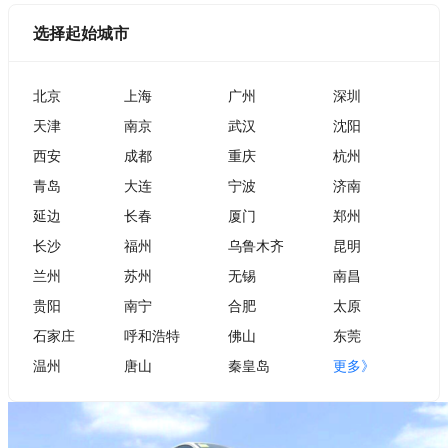
选择起始城市
北京
上海
广州
深圳
天津
南京
武汉
沈阳
西安
成都
重庆
杭州
青岛
大连
宁波
济南
延边
长春
厦门
郑州
长沙
福州
乌鲁木齐
昆明
兰州
苏州
无锡
南昌
贵阳
南宁
合肥
太原
石家庄
呼和浩特
佛山
东莞
温州
唐山
秦皇岛
更多》