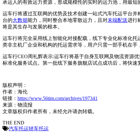
承运人的有效运力资源，形成规模性的实时的运力池，用最短
运车行将通过互联网的优势及技术创建一站式汽车托运平台并
台的
大数据
能力，同时整合本地零散运力，且对
末端配送
进行
将是其生存与发展的根本。
运车行将完全采用线上智能化对接配载，线下专业化标准化托
类非主机厂企业和机构的托运需求等，用户只需一部手机在手
运车行CEO周礼辉表示:运车行将基于自身互联网及物流资源
标准化服务试点。第一批线下服务旗舰店试点成功后，将快速复
版权声明：
作者：海伦
链接：
https://www.56tim.com/archives/197341
来源：物流报
文章版权归作者所有，未经允许请勿转载。
THE END
汽车托运
轿车托运