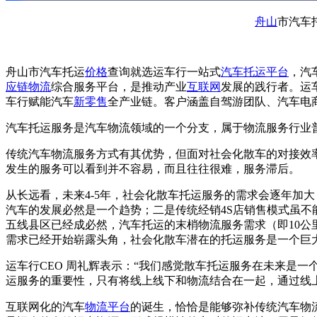
舟山
市汽车
舟山市汽车托运
价格
查询就选运车行一站式
汽车托运平台
，汽
应链
物流
综合服务平台，是推动产业
互联网
发展的践行者。运
车行赋能汽车
新零售
全产业链。客户涵盖自驾游团队、汽车电
汽车托运服务是汽车物流领域的一个分支，属于物流服务行业
传统汽车物流服务方式有其优势，但面对社会化散车的对接效
发生的服务可以看到并不容易，而且往往很难，服务滞后。
从长远看，未来4-5年，社会化散车托运服务的需求会逐年加
汽车的发展必然是一个趋势；二是传统经销4S店销售模式虽
五线县区已经成必然，汽车托运的末梢物流服务需求（即10公
需求已经开始崭露头角，社会化散车潜在的托运服务是一个巨
运车行CEO 周礼辉表示：“我们感觉散车托运服务在未来是
运服务的重要性，只有将线上线下和物流结合在一起，通过线
互联网化的汽车
物流平台
的诞生，恰恰是能够弥补传统汽车物