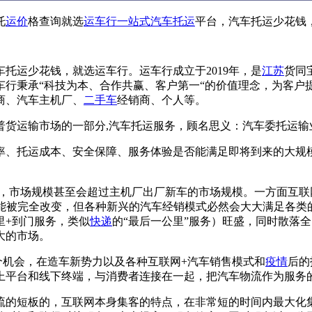
托
运价
格查询就选
运车行
一站式
汽车托运
平台，汽车托运少花钱
车托运少花钱，就选运车行。运车行成立于2019年，是
江苏
货同
车行秉承“科技为本、合作共赢、客户第一“的价值理念，为客户
商、汽车主机厂、
二手车
经销商、个人等。
普货运输市场的一部分,汽车托运服务，顾名思义：汽车委托运输
率、托运成本、安全保障、服务体验是否能满足即将到来的大规
大，市场规模甚至会超过主机厂出厂新车的市场规模。一方面互
不能被完全改变，但各种新兴的汽车经销模式必然会大大满足各类
里+到门服务，类似
快递
的“最后一公里”服务）旺盛，同时散落全
大的市场。
一个机会，在造车新势力以及各种互联网+汽车销售模式和
疫情
后的
上平台和线下终端，与消费者连接在一起，把汽车物流作为服务
流的短板的，互联网本身集客的特点，在非常短的时间内最大化