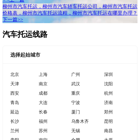
柳州市汽车托运，柳州市汽车轿车托运公司，柳州市汽车托运
价格表，柳州市汽车托运流程，柳州市汽车托运在哪里办理？
下一篇>>
汽车托运线路
选择起始城市
北京
上海
广州
深圳
天津
南京
武汉
沈阳
西安
成都
重庆
杭州
青岛
大连
宁波
济南
延边
长春
厦门
郑州
长沙
福州
乌鲁木齐
昆明
兰州
苏州
无锡
南昌
贵阳
南宁
合肥
太原