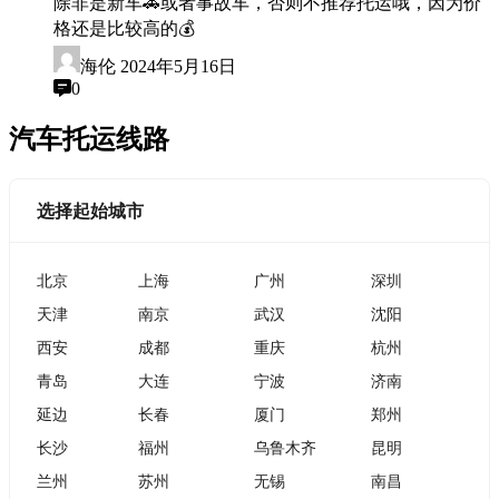
除非是新车🚗或者事故车，否则不推荐托运哦，因为价
格还是比较高的💰
海伦
2024年5月16日
0
汽车托运线路
选择起始城市
北京
上海
广州
深圳
天津
南京
武汉
沈阳
西安
成都
重庆
杭州
青岛
大连
宁波
济南
延边
长春
厦门
郑州
长沙
福州
乌鲁木齐
昆明
兰州
苏州
无锡
南昌